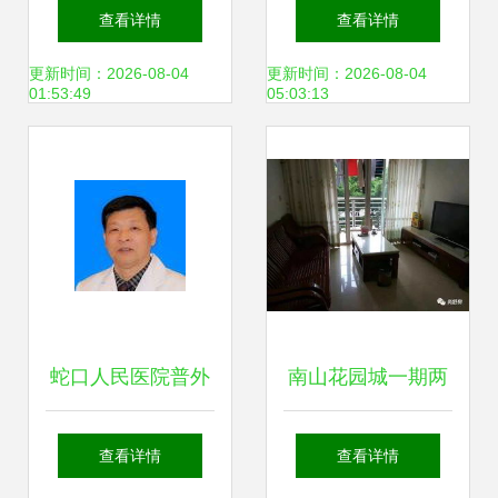
间表出炉 市南、李
租 南山赤湾蛇口优
查看详情
查看详情
沧、崂山同步推
质办公室，灵活注
更新时间：2026-08-04
更新时间：2026-08-04
01:53:49
05:03:13
进，市民就医将迎
册，拎包入驻
来新篇章
蛇口人民医院普外
南山花园城一期两
科门诊专家实力解
房 总价515万，为
查看详情
查看详情